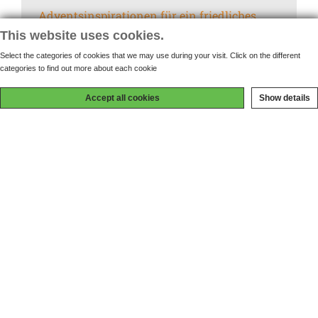
Adventsinspirationen für ein friedliches
und entspanntes Weihnachtsfest - Teil 4
This website uses cookies.
Select the categories of cookies that we may use during your visit. Click on the different
Was ich während der
categories to find out more about each cookie
Fußballweltmeisterschaft über Konflikte
Accept all cookies
Show details
gelernt habe
© 2023 Alle Rechte vorbehalten.
Christina Wenz - Mediation Kaiserslautern