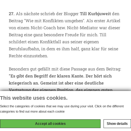
27.
Als nächste schrieb der Blogger
Till Kurbjuweit
den
Beitrag "Wie mit Konflikten umgehen". Als erster Artikel
von einem Nicht-Coach bzw. Nicht-Mediator war dieser
Beitrag eine ganz besondere Freude für mich. Till
schildert einen Konfiktfall aus seiner eigenen
Berufslaufbahn, in dem es ihm half, ganz klar für seine
Rechte einzustehen.
Besonders gut gefällt mit diese Passage aus dem Beitrag:
"Es gibt den Begriff der klaren Kante. Der hört sich
kriegerisch an. Gemeint ist aber eine deutliche
Vertretung der eigenen Position, des eigenen guten
Rechts. Das Ziehen einer Linie: Bis hierher und nicht
This website uses cookies.
weiter! Das kann per se eigentlich kein Akt der Gewalt
Select the categories of cookies that we may use during your visit. Click on the different
oder Gewaltandrohung sein. Es kann aber der
categories to find out more about each cookie
Ausübung von Gewalt und Ungerechtigkeit entgegen
Accept all cookies
Show details
wirken."
Der Link zum Artikel ist leider nicht mehr